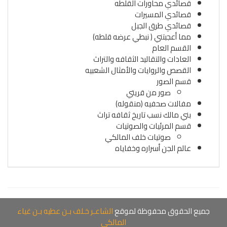
قصائدي محاورات القلطه
قصائدي المسيرات
قصائدي طرق الجبل
مما أعجبتني ( نبطي عرضه قلطه)
القسم العام
العادات والتقاليد الثقافه والتراث
القصص والروايات والأمثال الشعبيه
قسم الصور
صور من قريتي
مفالات صحفيه (منقوله)
بني مالك نسب تاريخ ثقافه تراث
قسم المرئيات والصوتيات
صوتيات خلف المالكي
عالم الجن أسراره وخفاياه
جميع الحقوق محفوظة لموقع
الشاعـر خـلف بـن عطيه بـن غياء
المالكي