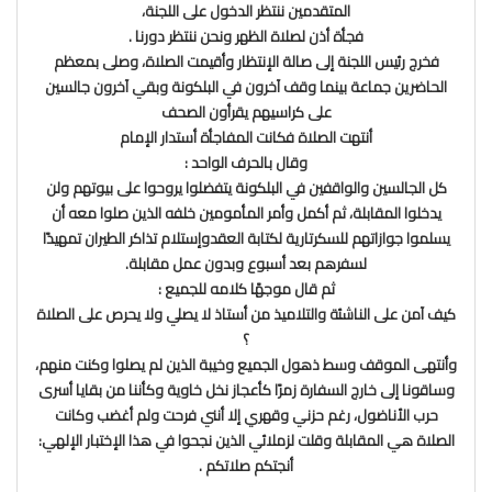
المتقدمين ننتظر الدخول على اللجنة،
فجأة أذن لصلاة الظهر ونحن ننتظر دورنا .
فخرج رئيس اللجنة إلى صالة الإنتظار وأقيمت الصلاة، وصلى بمعظم
الحاضرين جماعة بينما وقف آخرون في البلكونة وبقي آخرون جالسين
على كراسيهم يقرأون الصحف
أنتهت الصلاة فكانت المفاجأة أستدار الإمام
وقال بالحرف الواحد :
كل الجالسين والواقفين في البلكونة يتفضلوا يروحوا على بيوتهم ولن
يدخلوا المقابلة، ثم أكمل وأمر المأمومين خلفه الذين صلوا معه أن
يسلموا جوازاتهم للسكرتارية لكتابة العقدوإستلام تذاكر الطيران تمهيدًا
لسفرهم بعد أسبوع وبدون عمل مقابلة.
ثم قال موجهًا كلامه للجميع :
كيف آمن على الناشئة والتلاميذ من أستاذ لا يصلي ولا يحرص على الصلاة
؟
وأنتهى الموقف وسط ذهول الجميع وخيبة الذين لم يصلوا وكنت منهم،
وساقونا إلى خارج السفارة زمرًا كأعجاز نخل خاوية وكأننا من بقايا أسرى
حرب الأناضول، رغم حزني وقهري إلا أنني فرحت ولم أغضب وكانت
الصلاة هي المقابلة وقلت لزملائي الذين نجحوا في هذا الإختبار الإلهي:
أنجتكم صلاتكم .