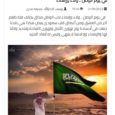
في يوم الوطن .. ولاء وإنتماء
21/9/2022
1574
يوسف الذكرالله -صحيفة صدى
في يوم الوطن .. ولاء وإنتماء لحب الوطن مذاق يختلف فله طعم
آخر من العشق ومن أعماق قلب سعودي ينبض هكذا هي بلادنا
جعلت في أجسادنا روح تهوى الأرض وتهوى القيادة وتجديد ولائنا
لها والإنتماء وإخلاصنا لا ينتهي وليس له أبعاد
المزيد