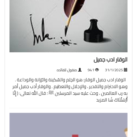
الوقار ادب جميل
31/1/2025
941
منقول للفائده
الوقار ادب جميل الوقار: هو الحِلم والسّكينة والرّزانة والوداعة .
وهو الاحترام والتقدير ، والإجلال والتعظيم . والوقار أدب جميل أمر
به رب العالمين ، وحث عليه سيد المرسلين ﷺ ؛ قال الله تعالى: ﴿ إِنَّا
أَرْسَلْنَاكَ شَا
المزيد