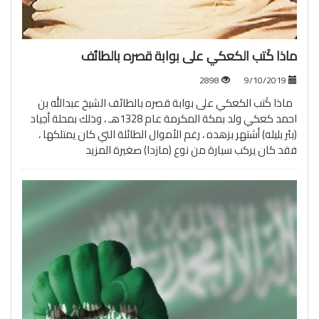
ماذا كَتب الكعكي على بوابة قصره بالطائف
2898
9/10/2019
ماذا كَتب الكعكي على بوابة قصره بالطائف الشيخ عبدالله بن
احمد كعكي ولد بمكة المكرمة عام 1328هـ ، وذلك بمحلة أجياد
(بئر بليله) أشتهر بزهده ، رغم الأموال الطائلة التي كان يمتلكها ،
فقد كان يركب سيارة من نوع (مازدا) صغيرة
المزيد