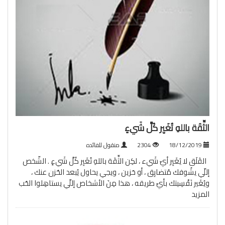
الثِّقَة باللهِ تُغَيِر كُلَّ شَيءٍ
18/12/2019
2304
منقول للفائده
القَلَق لا يُغَيِر أيّ شَيء ، لكِن الثِّقَة باللهِ تُغَيِر كُلَّ شَيءٍ . الشّخص
إللّي يشُوفك مُتضايِق ، أو حَزين ، ويجي يحاول يُبعد الحُزن عنك ،
ويُغَير نَفْسِيتك بأيّ طريقه ، هذا مِنَ الأشخاص إللّي يستاهِلوا الحُب
المزيد