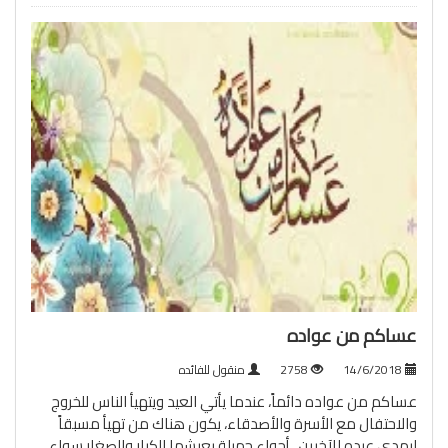
عساكم من عواده
14/6/2018
2758
منقول للفائده
عساكم من عواده دائماً، عندما يأتي العيد ويتهيأ الناس للخروج
والاحتفال مع الأسرة والأصدقاء، يكون هناك من تهيأ مسبقاً
ليهدي عيده للآخرين . أجواء جميلة يعيشها الكبار والصغار سواء