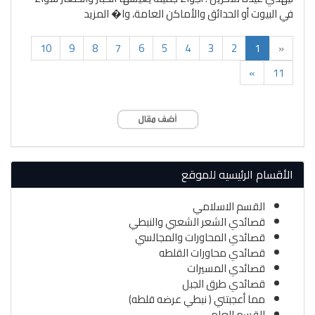
في البيوت أو الحدائق والأماكن العامة، وا�
المزيد
(current)
10
9
8
7
6
5
4
3
2
1
«
»
11
الأقسام الرئيسيه للموقع
القسم الاسلامي
قصائدي الشعر الشعبي والنبطي
قصائدي المحاورات والمجالسي
قصائدي محاورات القلطه
قصائدي المسيرات
قصائدي طرق الجبل
مما أعجبتني ( نبطي عرضه قلطه)
القسم العام