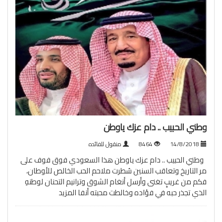
وطني الحبيب .. دام عزك ياوطن
14/8/2018
8464
منقول للفائده
وطني الحبيب .. دام عزك ياوطن هذا السعودي فوق فوف على
مر التاريخ وتعاقب السنين سُطرت ملاحم الحب الخالص للأوطان،
فكم من غريبٍ تغنى وأرسل أنغام الشوق وترانيم التحنان لوطنهِ
الذي تجذر حبه في فؤاده وخالطت محبته أنفا
المزيد