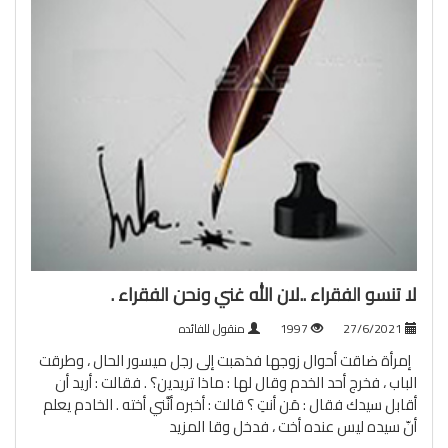
لا تنسو الفقراء ..لان الله غني ونحن الفقراء .
27/6/2021
1997
منقول للفائده
إمرأة ضاقت أحوال زوجها فذهبت إلى رجل ميسور الحال ، وطرقت
الباب ، فخرج أحد الخدم وقال لها : ماذا تريدين؟ . فقالت : أريد أن
أقابل سيدك فقال : مَن أنتِ ؟ قالت : أخبره أنَّني أخته . الخادم يعلم
أنّ سيده ليس عنده أخت ، فدخل وقا
المزيد