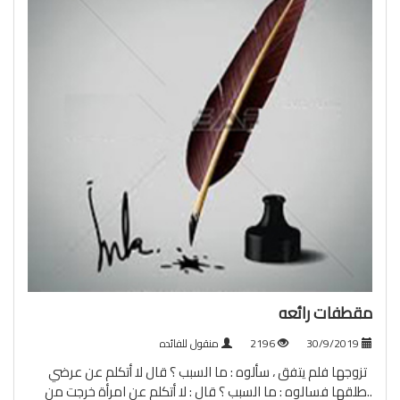
مقطفات رائعه
30/9/2019
2196
منقول للفائده
تزوجها فلم يتفق ، سألوه : ما السبب ؟ قال لا أتكلم عن عرضي
..طلقها فسالوه : ما السبب ؟ قال : لا أتكلم عن امرأة خرجت من