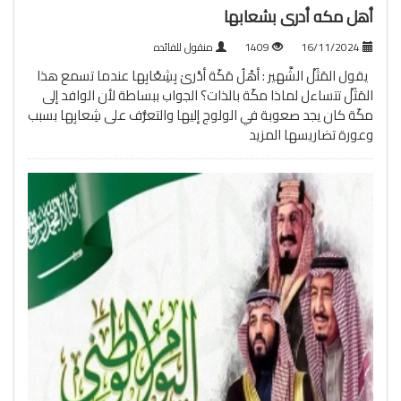
أهل مكه أدرى بشعابها
16/11/2024
1409
منقول للفائده
يقول المَثَلْ الشَّهير : أهْلُ مَكّة أدْرىٰ بِشِعْابِها عندما تسمع هذا
المَثَلْ تتساءل لماذا مكّة بالذات؟ الجواب ببساطة ﻷن الوافد إلى
مكّة كان يجد صعوبة في الولوج إليها والتعرُّف على شِعابِها بسبب
وعورة تضاريسها
المزيد