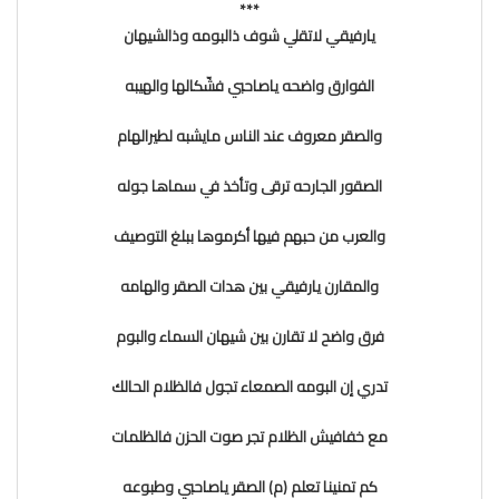
***
يارفيقي لاتقلي شوف ذالبومه وذالشيهان
الفوارق واضحه ياصاحبي فشّكالها والهيبه
والصقر معروف عند الناس مايشبه لطيرالهام
الصقور الجارحه ترقى وتأخذ في سماها جوله
والعرب من حبهم فيها أكرموها ببلغ التوصيف
والمقارن يارفيقي بين هدات الصقر والهامه
فرق واضح لا تقارن بين شيهان السماء والبوم
تدري إن البومه الصمعاء تجول فالظلام الحالك
مع خفافيش الظلام تجر صوت الحزن فالظلمات
كم تمنينا تعلم (م) الصقر ياصاحبي وطبوعه