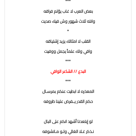
***
بعض العرب لا غاب يؤلم فراقه
وانته ثلاث شهور وش فيك صديت
*
القلب لا امثالك يزيد إشتياقه
وافي ولك علماً يجمل ووفيت
***
البدع // الشاعر الوافي
***
المعذره لا ابطيت عنكم بمرسـال
حكم القدر يــفرض علينا ظروفه
لو إبتعدنا أشهد انكم على البال
نـذكر غـلا الغالي ولـو مـانشوفه