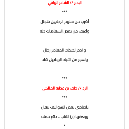
البدع // الشاعر الوافي
***
أشرب من سلوم الرجاجيل فنجال
وآعيف من بعض السفاهات دله
و اذخر لصكات المقادير رجال
واهجر من اشباه الرجاجيل شله
***
الرد // خلف بن عطيه المالكي
***
ياصاحبي بعض السواليف تنقال
وبعضها (ع) القلب .. دائم ممله
*