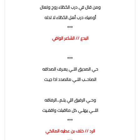
ومن قال في درب الخَطَاء روح وتعال
أوصيك درب أهل الخَطَاء لا تدله
***
البدع // الشاعر الوافي
***
حي الصديق اللـي يعـرف الصداقه
الصاحــب اللـي ماتصدد اذا جيـت
وحـي الرفيق اللي يلـم...الرفاقه
اللــي يهلـي كل مااقبلت واقفـيت
***
الرد // خلف بن عطيه المالكي