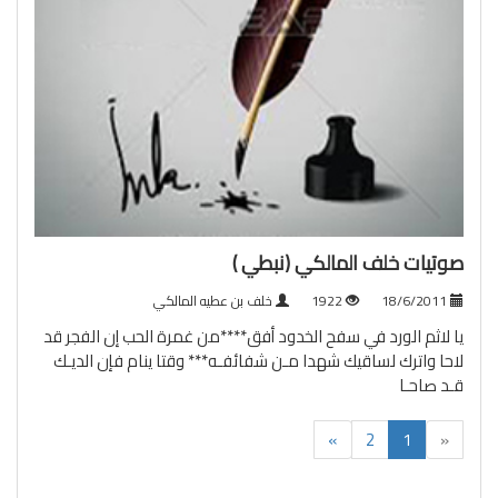
صوتيات خلف المالكي (نبطي )
18/6/2011
1922
خلف بن عطيه المالكي
يا لاثم الورد في سفح الخدود أفق****من غمرة الحب إن الفجر قد
لاحا واترك لساقيك شهدا مـن شفائفـه*** وقتا ينام فإن الديـك
قـد صاحـا
(current)
»
2
1
«