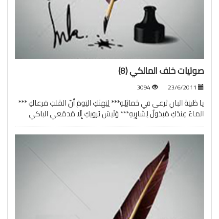
صوتيات خلف المالكي (8)
3094
23/6/2011
يا ظَبيَةَ البانِ تَرعى في خَمائِلِهِ*** لِيَهنَكِ اليَومَ أَنَّ القَلبَ مَرعاكِ ***
الماءُ عِندَكِ مَبذولٌ لِشارِبِهِ*** وَلَيسَ يُرويكِ إِلّا مَدمَعي الباكي