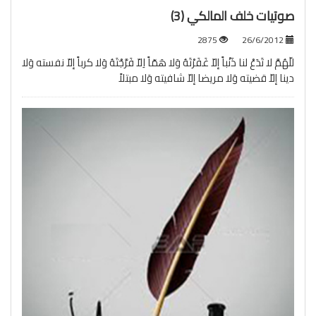
صوتيات خلف المالكي (3)
2875
26/6/2012
للّهُمَّ لا تَدَعْ لنا ذَنْباً إلاّ غَفَرْتَهُ وَلا هَمّاً اِلاّ فَرَّجْتَهُ وَلا كرباً إلاّ نفسته وَلا
دينا إلاّ قضيته وَلا مريضا إلاّ شافيته وَلا مبتلاً