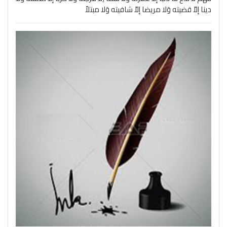
دينا إلاّ قضيته وَلا مريضا إلاّ شافيته وَلا مبتلاً