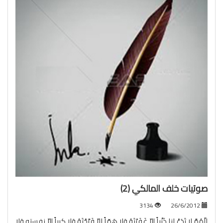
صوتيات خلف المالكي (2)
3134
26/6/2012
للّهُمَّ لا تَدَعْ لنا ذَنْباً إلاّ غَفَرْتَهُ وَلا هَمّاً اِلاّ فَرَّجْتَهُ وَلا كرباً إلاّ نفسته وَلا