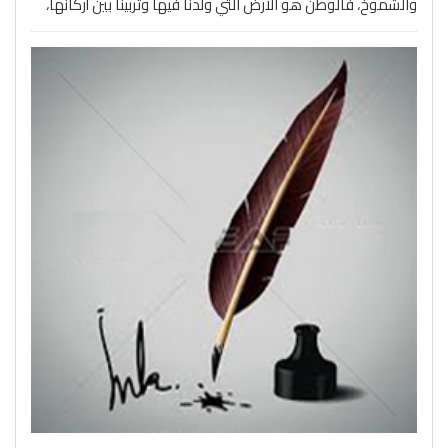
والشموخ، فالوطن هو الأرض التي ولدنا فيها وتربينا بين أركانها،