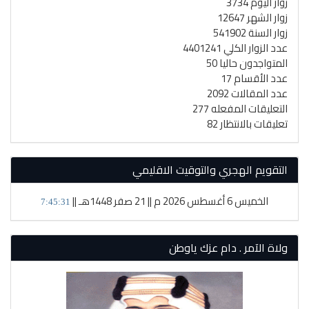
زوار اليوم 3734
زوار الشهر 12647
زوار السنة 541902
عدد الزوار الكلي 4401241
المتواجدون حاليا 50
عدد الأقسام 17
عدد المقالات 2092
التعليقات المفعله 277
تعليقات بالانتظار 82
التقويم الهجري والتوقيت الاقليمي
الخميس 6 أغسطس 2026 م || 21 صفر 1448هـ ||
7:45:32
ولاة الآمر . دام عزك ياوطن