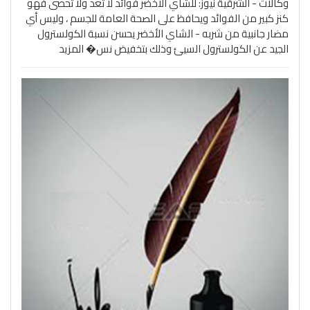
وكالات - الشرقية نيوز: للشاي الأخضر فوائد لا تعد ولا تحصى فهو
كنز كبير من الفوائد ويحافظ على الصحة العامة للجسم ، وليس أي
مضار جانبية من شربه - الشاي الأخضر يحسن نسبة الكولسترول
الجيد عن الكولسترول السيئ وذلك بتخفيض نس�
المزيد