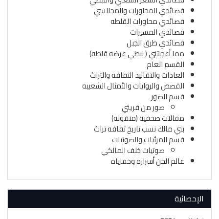
قصائدي المحاورات والمجالسي
قصائدي محاورات القلطه
قصائدي المسيرات
قصائدي طرق الجبل
مما أعجبتني ( نبطي عرضه قلطه)
القسم العام
العادات والتقاليد الثقافه والتراث
القصص والروايات والأمثال الشعبيه
قسم الصور
صور من قريتي
مفالات صحفيه (منقوله)
بني مالك نسب تاريخ ثقافه تراث
قسم المرئيات والصوتيات
صوتيات خلف المالكي
عالم الجن أسراره وخفاياه
الإحصائية