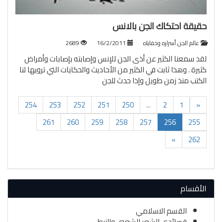
حقيقة احتكاك الجن بالانس
عالم الجن أسراره وخفاياه
16/2/2011
2689
لقد سمعنا الكثير عن أذى الجن للإنس وإصابته بإصابات وأمراض
كثيرة . وهذا ثابت في الكثير من الأحاديث والحكايات التي ترويها لنا
الكتب منذ زمن طويل وإذا حدث للجن
254
253
252
251
250
...
2
1
«
(current)
261
260
259
258
257
256
255
»
262
الأقسام
القسم الاسلامي
قصائدي الشعر الشعبي والنبطي