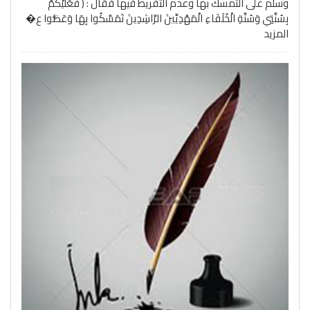
وسلم على التمسك بها وعدم التفريط فيها فقال : ( فَعَلَيْكُمْ
بِسُنَّتِي وَسُنَّةِ الْخُلَفَاءِ الْمَهْدِيِّينَ الرَّاشِدِينَ تَمَسَّكُوا بِهَا وَعَضُّوا ع�
المزيد