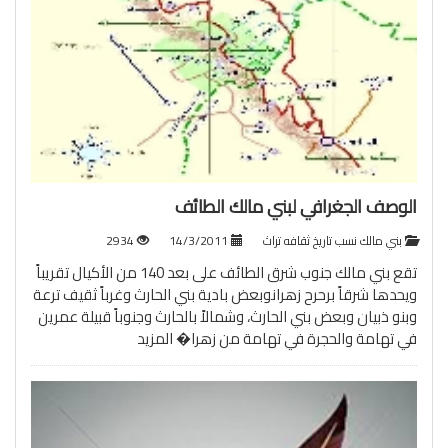
الوصف الجغرافي لبني مالك الطائف
بني مالك نسب تاريخ ثقافه تراث
14/3/2011
2934
تقع بني مالك جنوب شرق الطائف على بعد 140 من الأكيال تقريباً
ويحدها شرقاً برحرح زهرانوبعض بادية بني الحارث وغرباً ثقيف ترعة
وبنو ذبيان وبعض بني الحارث، وشمالاً بالحارث وجنوباً قبيلة عمرين
في تهامة والحجرة في تهامة من زهرا�
المزيد