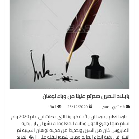
يابـلاد الـصين صدرتم علينا من وباء لوهان
قصائدي المسيرات
25/12/2020
1941
طبعا نعلم جميعا ان جائحة كورونا التي حصلت في عام 2020 ولم
تسلم منها جميع الدول وكانت المعلومات تشير الى ان بداية
الفايروس كان من الصين وتحديدا من مدينة لوهان الصينيه ثم
انتشر في بقية انحاء العالم ومرت شهور ثيقله على ال�
المزيد