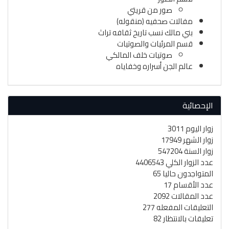
صور من قريتي
مفالات صحفيه (منقوله)
بني مالك نسب تاريخ ثقافه تراث
قسم المرئيات والصوتيات
صوتيات خلف المالكي
عالم الجن أسراره وخفاياه
الإحصائية
زوار اليوم 3011
زوار الشهر 17949
زوار السنة 547204
عدد الزوار الكلي 4406543
المتواجدون حاليا 65
عدد الأقسام 17
عدد المقالات 2092
التعليقات المفعله 277
تعليقات بالانتظار 82