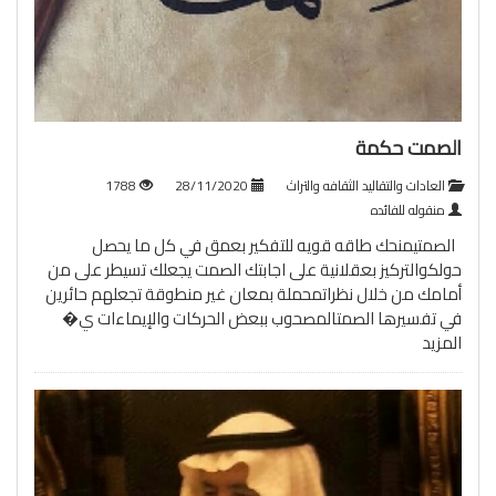
الصمت حكمة
العادات والتقاليد الثقافه والتراث
28/11/2020
1788
منقوله للفائده
الصمتيمنحك طاقه قويه للتفكير بعمق في كل ما يحصل
حولكوالتركيز بعقلانية على اجابتك الصمت يجعلك تسيطر على من
أمامك من خلال نظراتمحملة بمعان غير منطوقة تجعلهم حائرين
في تفسيرها الصمتالمصحوب ببعض الحركات والإيماءات ي�
المزيد