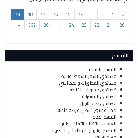
(current)
19
18
17
16
15
14
...
2
1
«
»
262
261
...
24
23
22
21
20
الأقسام
القسم الاسلامي
قصائدي الشعر الشعبي والنبطي
قصائدي المحاورات والمجالسي
قصائدي محاورات القلطه
قصائدي المسيرات
قصائدي طرق الجبل
مما أعجبتني ( نبطي عرضه قلطه)
القسم العام
العادات والتقاليد الثقافه والتراث
القصص والروايات والأمثال الشعبيه
قسم الصور