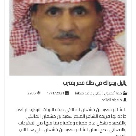
ياليل رجواك في طلة قمر يقترب
مما أعجبتني ( نبطي عرضه قلطه)
17/1/2021
2205
منقوله للفائده
الشاعر سعيد بن خشعان المالكي هذه الابيات النبطيه الرائعه
جادة بها قريحة الشاعر المبدع سعيد بن خشعان المالكي
والقصيده بشكل عام مميزه ومتميزه بما فيها من المفردات
والمعاني . صح لسان الشاعر سعيد بن خشعان على هذا الاب